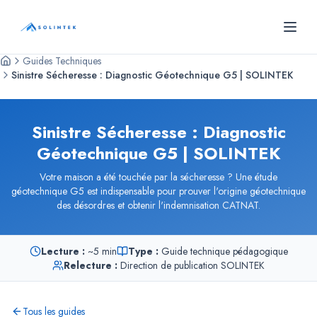
SOLINTEK
- Bureau d'études géotechniques
Guides Techniques
Sinistre Sécheresse : Diagnostic Géotechnique G5 | SOLINTEK
Sinistre Sécheresse : Diagnostic
Géotechnique G5 | SOLINTEK
Votre maison a été touchée par la sécheresse ? Une étude
géotechnique G5 est indispensable pour prouver l'origine géotechnique
des désordres et obtenir l'indemnisation CATNAT.
Lecture :
~
5 min
Type :
Guide technique pédagogique
Relecture :
Direction de publication SOLINTEK
Tous les guides