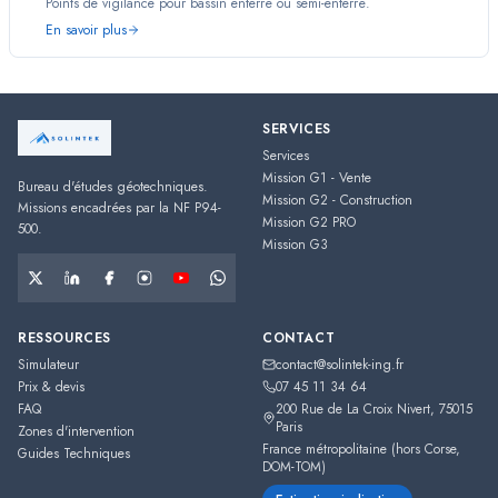
Points de vigilance pour bassin enterré ou semi-enterré.
En savoir plus
SERVICES
Services
Mission G1 - Vente
Bureau d'études géotechniques.
Mission G2 - Construction
Missions encadrées par la NF P94-
Mission G2 PRO
500.
Mission G3
RESSOURCES
CONTACT
Simulateur
contact@solintek-ing.fr
Prix & devis
07 45 11 34 64
FAQ
200 Rue de La Croix Nivert
,
75015
Paris
Zones d'intervention
France métropolitaine (hors Corse,
Guides Techniques
DOM-TOM)