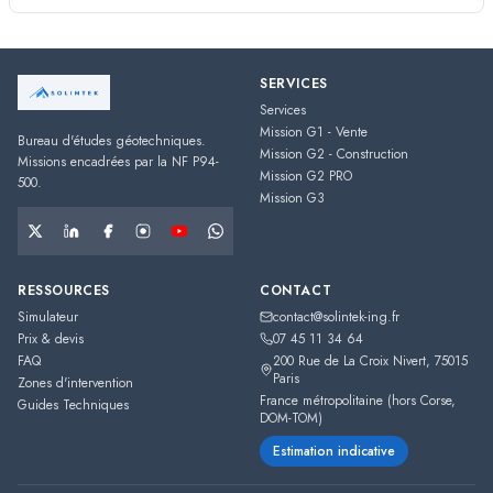
SERVICES
Services
Mission G1 - Vente
Bureau d'études géotechniques.
Mission G2 - Construction
Missions encadrées par la NF P94-
Mission G2 PRO
500.
Mission G3
RESSOURCES
CONTACT
Simulateur
contact@solintek-ing.fr
Prix & devis
07 45 11 34 64
FAQ
200 Rue de La Croix Nivert
,
75015
Paris
Zones d'intervention
France métropolitaine (hors Corse,
Guides Techniques
DOM-TOM)
Estimation indicative