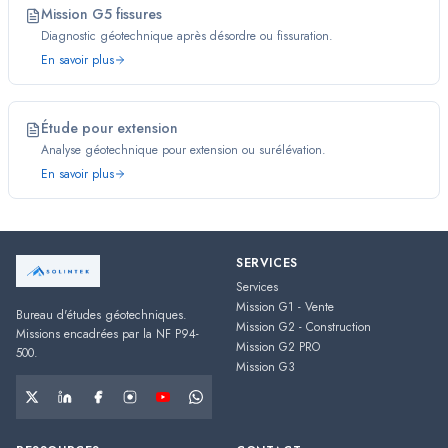
Mission G5 fissures
Diagnostic géotechnique après désordre ou fissuration.
En savoir plus
Étude pour extension
Analyse géotechnique pour extension ou surélévation.
En savoir plus
SERVICES
Services
Mission G1 - Vente
Bureau d'études géotechniques.
Mission G2 - Construction
Missions encadrées par la NF P94-
Mission G2 PRO
500.
Mission G3