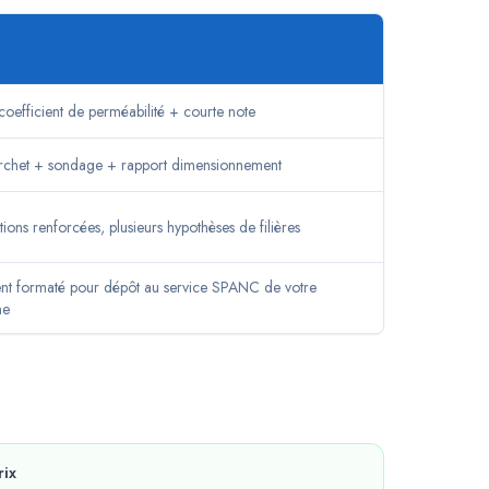
 coefficient de perméabilité + courte note
orchet + sondage + rapport dimensionnement
ations renforcées, plusieurs hypothèses de filières
t formaté pour dépôt au service SPANC de votre
ne
rix