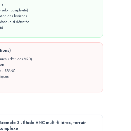
rrain
e selon complexité)
ation des horizons
éatique si détectée
té
tions)
 bureau d'études VRD)
ion
s du SPANC
giques
Exemple 3 : Étude ANC multi-filières, terrain
complexe