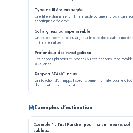
Type de filière envisagée
Une filière drainante, un filtre à sable ou une micro-station néc
spécifiques différentes.
Sol argileux ou imperméable
Un sol peu perméable ou argileux impose des essais complémen
filière alternatives.
Profondeur des investigations
Des nappes phréatiques proches ou des horizons imperméable
plus longs.
Rapport SPANC inclus
La rédaction d'un rapport spécifiquement formaté pour le dép
documentaire supplémentaire.
Exemples d'estimation
Exemple 1 : Test Porchet pour maison neuve, sol
sableux