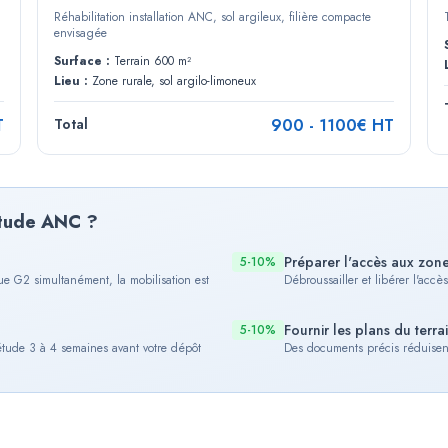
Réhabilitation installation ANC, sol argileux, filière compacte
envisagée
Surface :
Terrain 600 m²
Lieu :
Zone rurale, sol argilo-limoneux
T
Total
900
-
1100
€ HT
étude ANC ?
Préparer l'accès aux zone
5-10%
 G2 simultanément, la mobilisation est
Débroussailler et libérer l'accè
Fournir les plans du terr
5-10%
étude 3 à 4 semaines avant votre dépôt
Des documents précis réduisent 