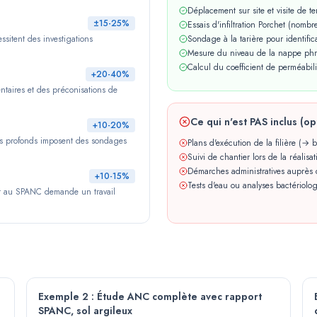
Déplacement sur site et visite de te
±15-25%
Essais d'infiltration Porchet (nombr
essitent des investigations
Sondage à la tarière pour identific
Mesure du niveau de la nappe phr
Calcul du coefficient de perméabili
+20-40%
taires et des préconisations de
Ce qui n'est PAS inclus (op
+10-20%
s profonds imposent des sondages
Plans d'exécution de la filière (→
Suivi de chantier lors de la réalisat
Démarches administratives auprè
+10-15%
Tests d'eau ou analyses bactériolo
ôt au SPANC demande un travail
Exemple 2 : Étude ANC complète avec rapport
SPANC, sol argileux