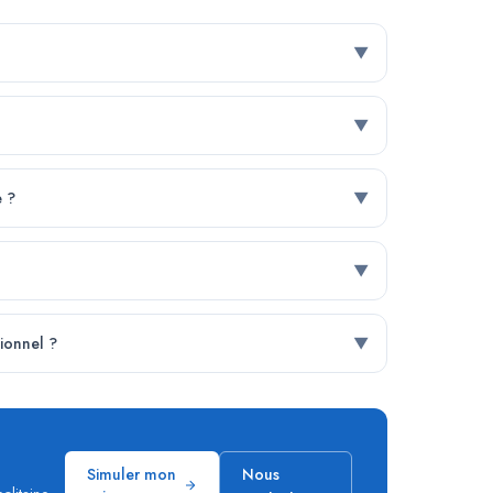
▼
▼
e ?
▼
▼
tionnel ?
▼
Simuler mon
Nous