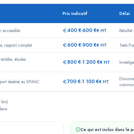
Prix indicatif
Délai
400
€
600
€
in accessible
-
€ HT
Résultat
600
€
900
€
ée, rapport complet
-
€ HT
Tests P
remblai, études
800
€
1 200
€
-
€ HT
Investig
Documen
700
€
1 100
€
port destiné au SPANC
-
€ HT
commu
0 km)
devis
Ce qui est inclus dans le p