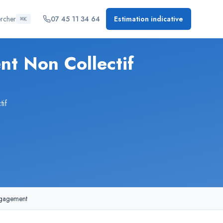
rcher
07 45 11 34 64
Estimation indicative
⌘K
nt Non Collectif
tif
ngagement