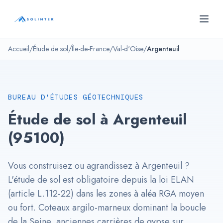
Panneau de gestion des cookies
SOLINTEK
- Bureau d'études géotechniques
Accueil
/
Étude de sol
/
Île-de-France
/
Val-d'Oise
/
Argenteuil
BUREAU D'ÉTUDES GÉOTECHNIQUES
Étude de sol à Argenteuil
(95100)
Vous construisez ou agrandissez à Argenteuil ?
L'étude de sol est obligatoire depuis la loi ELAN
(article L.112-22) dans les zones à aléa RGA moyen
ou fort. Coteaux argilo-marneux dominant la boucle
de la Seine, anciennes carrières de gypse sur