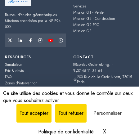
Services
Mission G1 - Vente
Bureau d'études géotechniques.
Mission G2 - Construction
Missions encadrées par la NF P94-
Mission G2 PRO
500.
Mission G3
RESSOURCES
CONTACT
Simulateur
contact@solintek-ing.fr
Prix & devis
07 45 11 34 64
FAQ
200 Rue de La Croix Nivert
,
75015
Paris
Zones d'intervention
France métropolitaine (hors Corse,
Guides Techniques
Ce site utilise des cookies et vous donne le contrôle sur ceux
DOM-TOM)
que vous souhaitez activer
Estimation indicative
Tout accepter
Tout refuser
Personnaliser
©
2026
SOLINTEK
.
SOLINTEK SAS
·
Société par Actions Simplifiée (SAS)
·
RCS
939 887 659
· SIRET
939 887 659
· Capital
3 000 €
.
X
Masquer le b
Politique de confidentialité
Mentions légales
Confidentialité
CGV
Plan du site