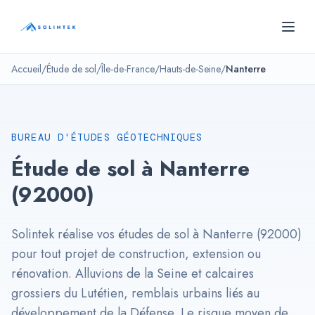
Panneau de gestion des cookies
SOLINTEK
- Bureau d'études géotechniques
Accueil
/
Étude de sol
/
Île-de-France
/
Hauts-de-Seine
/
Nanterre
BUREAU D'ÉTUDES GÉOTECHNIQUES
Étude de sol à Nanterre
(92000)
Solintek réalise vos études de sol à Nanterre (92000)
pour tout projet de construction, extension ou
rénovation. Alluvions de la Seine et calcaires
grossiers du Lutétien, remblais urbains liés au
développement de la Défense. Le risque moyen de