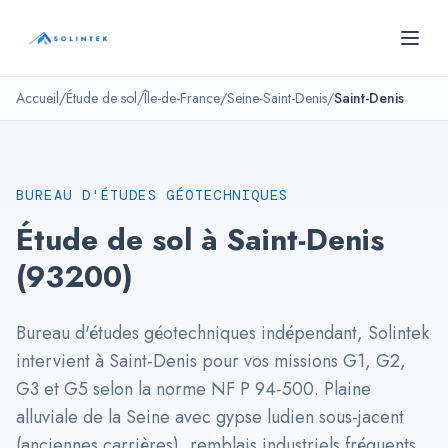
Panneau de gestion des cookies
SOLINTEK
- Bureau d'études géotechniques
Accueil
/
Étude de sol
/
Île-de-France
/
Seine-Saint-Denis
/
Saint-Denis
BUREAU D'ÉTUDES GÉOTECHNIQUES
Étude de sol à Saint-Denis
(93200)
Bureau d'études géotechniques indépendant, Solintek
intervient à Saint-Denis pour vos missions G1, G2,
G3 et G5 selon la norme NF P 94-500. Plaine
alluviale de la Seine avec gypse ludien sous-jacent
(anciennes carrières), remblais industriels fréquents