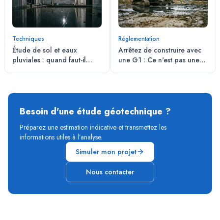
Techniques
Réglementation
Étude de sol et eaux
Arrêtez de construire avec
pluviales : quand faut-il
une G1 : Ce n'est pas une
tester l'infiltration ?
assurance, c'est un constat
de vente
Besoin d'une étude géotechnique ?
Préparez une estimation indicative et transmettez les
informations utiles à l’analyse.
Simuler mon projet
Nous contacter