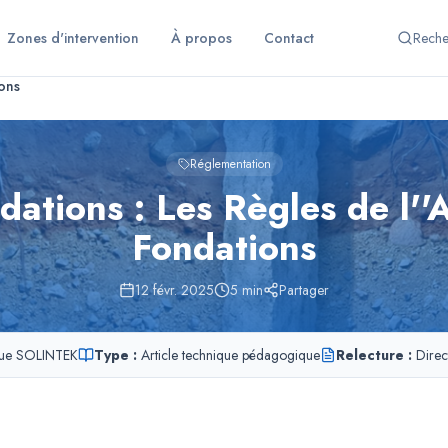
Zones d'intervention
À propos
Contact
Reche
ions
Réglementation
ations : Les Règles de l''
Fondations
12 févr. 2025
5
min
Partager
ique SOLINTEK
Type :
Article technique pédagogique
Relecture :
Direc