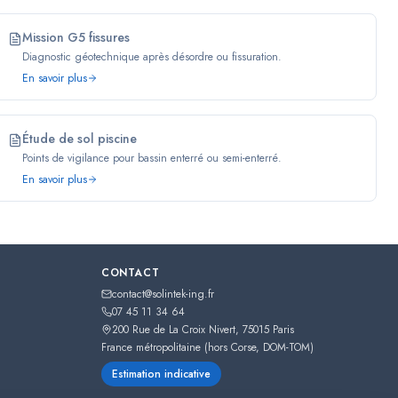
Mission G5 fissures
Diagnostic géotechnique après désordre ou fissuration.
En savoir plus
Étude de sol piscine
Points de vigilance pour bassin enterré ou semi-enterré.
En savoir plus
CONTACT
contact@solintek-ing.fr
07 45 11 34 64
200 Rue de La Croix Nivert
,
75015
Paris
France métropolitaine (hors Corse, DOM-TOM)
Estimation indicative