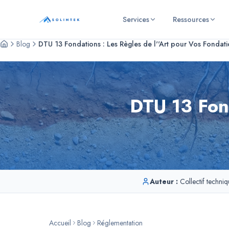
Panneau de gestion des cookies
Services
Ressources
SOLINTEK
- Bureau d'études géotechniques
Blog
DTU 13 Fondations : Les Règles de l''Art pour Vos Fondat
DTU 13 Fond
Auteur :
Collectif techn
Accueil
Blog
Réglementation