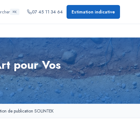
rcher
07 45 11 34 64
Estimation indicative
⌘K
Art pour Vos
tion de publication SOLINTEK