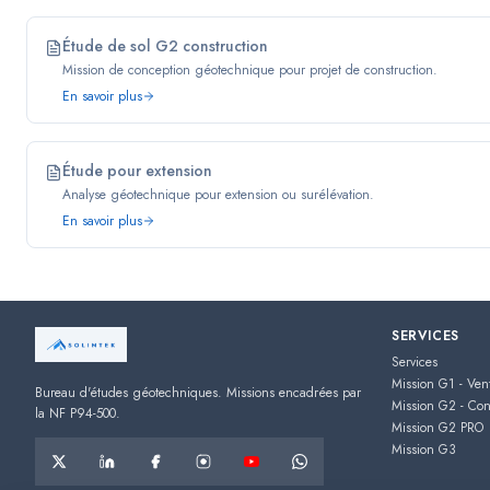
Étude de sol G2 construction
Mission de conception géotechnique pour projet de construction.
En savoir plus
Étude pour extension
Analyse géotechnique pour extension ou surélévation.
En savoir plus
SERVICES
Services
Mission G1 - Ven
Bureau d'études géotechniques. Missions encadrées par
Mission G2 - Con
la NF P94-500.
Mission G2 PRO
Mission G3