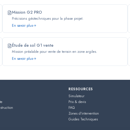
Mission G2 PRO
Précisions géotechniques pour la phase projet.
En savoir plus
Étude de sol G1 vente
Mission préalable pour vente de terrain en zone argiles.
En savoir plus
RESSOURCES
Simulateur
te
Prix & devis
struction
FAQ
Zones d'intervention
Guides Techniques