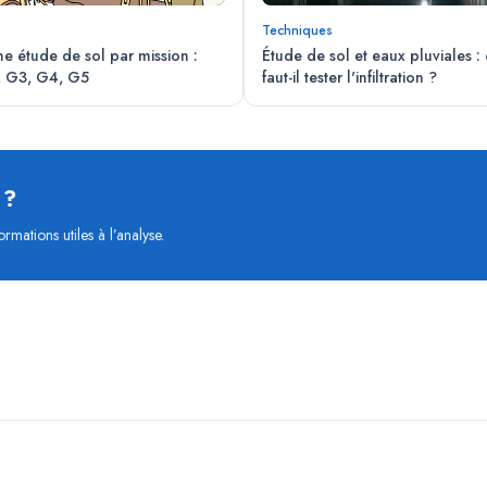
Techniques
ne étude de sol par mission :
Étude de sol et eaux pluviales 
, G3, G4, G5
faut-il tester l'infiltration ?
 ?
rmations utiles à l’analyse.