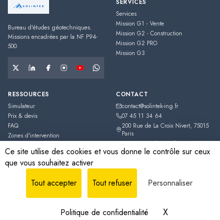
SERVICES
Services
Mission G1 - Vente
Bureau d'études géotechniques.
Mission G2 - Construction
Missions encadrées par la NF P94-
Mission G2 PRO
500.
Mission G3
RESSOURCES
CONTACT
Simulateur
contact@solintek-ing.fr
Prix & devis
07 45 11 34 64
FAQ
200 Rue de La Croix Nivert
,
75015
Paris
Zones d'intervention
France métropolitaine (hors Corse,
Guides Techniques
Ce site utilise des cookies et vous donne le contrôle sur ceux
DOM-TOM)
que vous souhaitez activer
Estimation indicative
Tout accepter
Tout refuser
Personnaliser
©
2026
SOLINTEK
.
SOLINTEK SAS
·
Société par Actions Simplifiée (SAS)
·
RCS
939 887 659
· SIRET
939 887 659
· Capital
3 000 €
.
X
Masquer le b
Politique de confidentialité
Mentions légales
Confidentialité
CGV
Plan du site