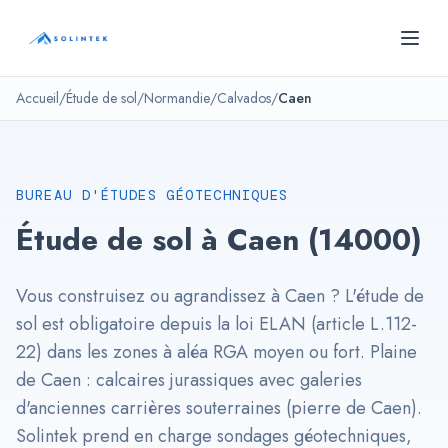
Panneau de gestion des cookies
SOLINTEK
- Bureau d'études géotechniques
Accueil
/
Étude de sol
/
Normandie
/
Calvados
/
Caen
BUREAU D'ÉTUDES GÉOTECHNIQUES
Étude de sol à Caen (14000)
Vous construisez ou agrandissez à Caen ? L'étude de
sol est obligatoire depuis la loi ELAN (article L.112-
22) dans les zones à aléa RGA moyen ou fort. Plaine
de Caen : calcaires jurassiques avec galeries
d'anciennes carrières souterraines (pierre de Caen).
Solintek prend en charge sondages géotechniques,