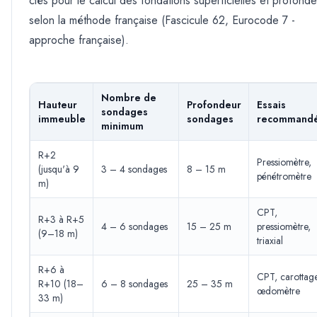
clés pour le calcul des fondations superficielles et profond
selon la méthode française (Fascicule 62, Eurocode 7 -
approche française).
Nombre de
Hauteur
Profondeur
Essais
sondages
immeuble
sondages
recommand
minimum
R+2
Pressiomètre,
(jusqu'à 9
3 – 4 sondages
8 – 15 m
pénétromètre
m)
CPT,
R+3 à R+5
4 – 6 sondages
15 – 25 m
pressiomètre,
(9–18 m)
triaxial
R+6 à
CPT, carottage
R+10 (18–
6 – 8 sondages
25 – 35 m
œdomètre
33 m)