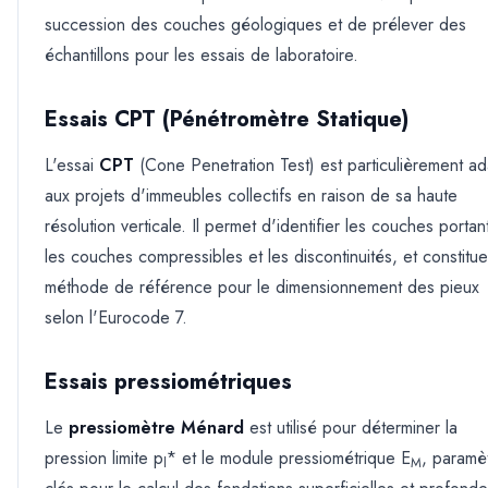
succession des couches géologiques et de prélever des
échantillons pour les essais de laboratoire.
Essais CPT (Pénétromètre Statique)
L'essai
CPT
(Cone Penetration Test) est particulièrement a
aux projets d'immeubles collectifs en raison de sa haute
résolution verticale. Il permet d'identifier les couches portan
les couches compressibles et les discontinuités, et constitue
méthode de référence pour le dimensionnement des pieux
selon l'Eurocode 7.
Essais pressiométriques
Le
pressiomètre Ménard
est utilisé pour déterminer la
pression limite p
* et le module pressiométrique E
, paramè
l
M