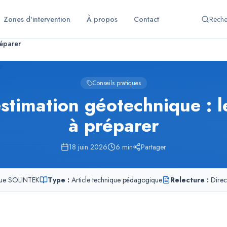
Zones d'intervention
À propos
Contact
Reche
éparer
Conseils pratiques
timation géotechnique : 
à préparer
18 juin 2026
6
min
Partager
ique SOLINTEK
Type :
Article technique pédagogique
Relecture :
Direc