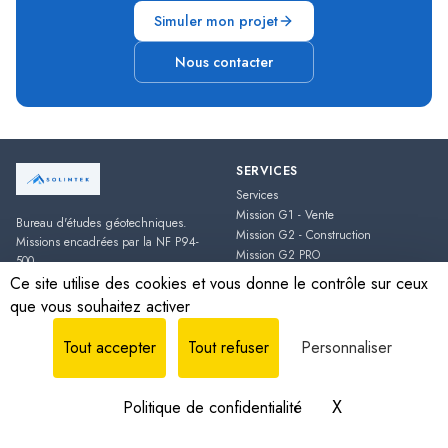
Simuler mon projet
Nous contacter
SERVICES
Services
Mission G1 - Vente
Bureau d'études géotechniques.
Mission G2 - Construction
Missions encadrées par la NF P94-
Mission G2 PRO
500.
Mission G3
Ce site utilise des cookies et vous donne le contrôle sur ceux
que vous souhaitez activer
Tout accepter
Tout refuser
Personnaliser
RESSOURCES
CONTACT
Simulateur
contact@solintek-ing.fr
Prix & devis
07 45 11 34 64
X
Masquer le b
Politique de confidentialité
FAQ
200 Rue de La Croix Nivert
,
75015
Paris
Zones d'intervention