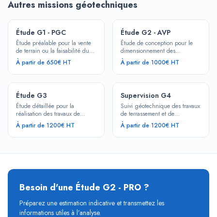
Autres missions géotechniques
Étude G1 - PGC
Étude G2 - AVP
Étude préalable pour la vente
Étude de conception pour le
de terrain ou la faisabilité du
dimensionnement des
projet. Identification des risques
fondations. Recommandations
À partir de 650€ HT
À partir de 1000€ HT
géotechniques majeurs.
techniques détaillées.
Étude G3
Supervision G4
Étude détaillée pour la
Suivi géotechnique des travaux
réalisation des travaux de
de terrassement et de
fondations. Contrôle et
fondations. Accompagnement
À partir de 1200€ HT
À partir de 1200€ HT
adaptation en cours de
technique continu.
chantier.
Besoin d'une
Étude G2 - PRO
?
Préparez une estimation indicative et transmettez les
informations utiles à l’analyse.