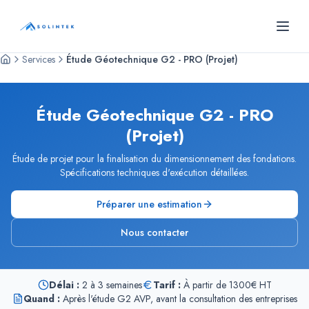
Panneau de gestion des cookies
SOLINTEK
- Bureau d'études géotechniques
Services
Étude Géotechnique G2 - PRO (Projet)
Étude Géotechnique G2 - PRO
(Projet)
Étude de projet pour la finalisation du dimensionnement des fondations.
Spécifications techniques d'exécution détaillées.
Préparer une estimation
Nous contacter
Délai :
2 à 3 semaines
Tarif :
À partir de 1300€ HT
Quand :
Après l'étude G2 AVP, avant la consultation des entreprises