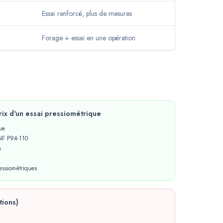
Essai renforcé, plus de mesures
Forage + essai en une opération
prix d'un essai pressiométrique
ue
 NF P94-110
n
essiométriques
tions)