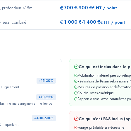
700
€
900
€
s, profondeur >15m
-
€ HT / point
1 000
€
1 400
€
+ essai combiné
-
€ HT / point
Ce qui est inclus dans le 
Mobilisation matériel pressiométriq
+15-30%
Réalisation de l'essai selon norme
ts augmentent.
Mesures de pression et déformatio
Courbe pressiométrique
+10-25%
Rapport d'essai avec paramètres pr
plus fine mais augmentent le temps
+400-600€
Ce qui n'est PAS inclus (op
ût important.
Forage préalable si nécessaire