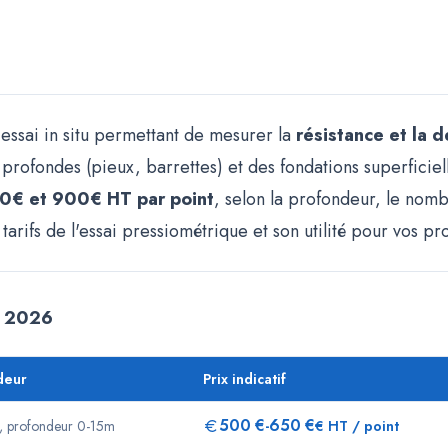
 essai in situ permettant de mesurer la
résistance et la d
rofondes (pieux, barrettes) et des fondations superficielle
0€ et 900€ HT par point
, selon la profondeur, le nom
s tarifs de l'essai pressiométrique et son utilité pour vos pr
 - 2026
deur
Prix indicatif
500
€
650
€
s, profondeur 0-15m
-
€ HT / point