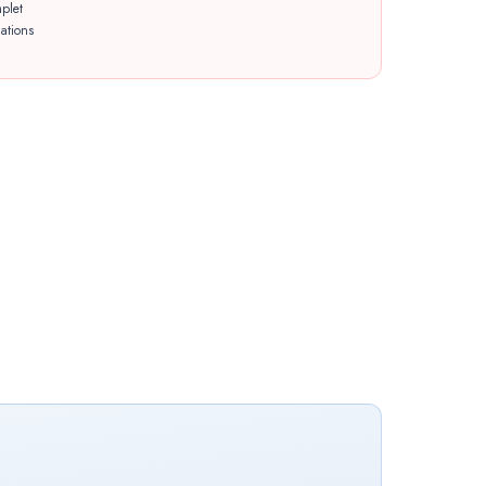
plet
ations