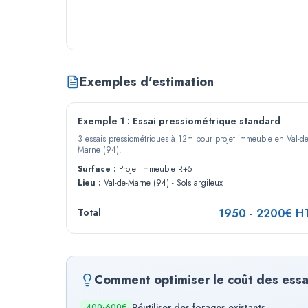
Exemples d'estimation
Exemple 1 : Essai pressiométrique standard
3 essais pressiométriques à 12m pour projet immeuble en Val-de
Marne (94).
Surface :
Projet immeuble R+5
Lieu :
Val-de-Marne (94) - Sols argileux
Total
1950
-
2200
€ H
Comment optimiser le coût des essa
Réutiliser des forages existants
400-600€