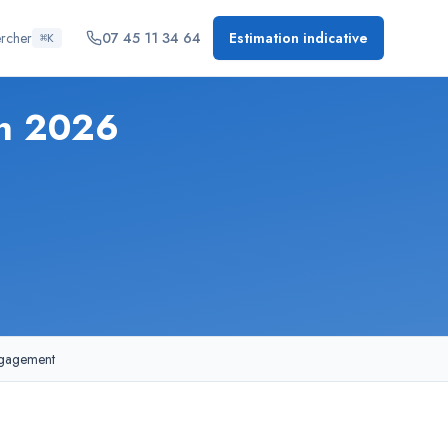
rcher
07 45 11 34 64
Estimation indicative
⌘K
en 2026
ngagement