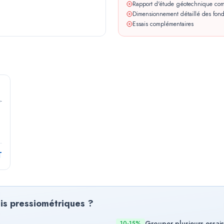
Rapport d'étude géotechnique com
Dimensionnement détaillé des fond
Essais complémentaires
-
T
is pressiométriques ?
Grouper plusieurs essais
10-15%