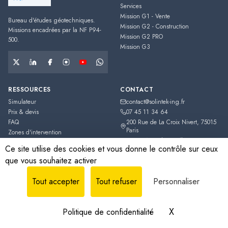
Services
Mission G1 - Vente
Bureau d'études géotechniques.
Mission G2 - Construction
Missions encadrées par la NF P94-
Mission G2 PRO
500.
Mission G3
RESSOURCES
CONTACT
Simulateur
contact@solintek-ing.fr
Prix & devis
07 45 11 34 64
FAQ
200 Rue de La Croix Nivert
,
75015
Paris
Zones d'intervention
France métropolitaine (hors Corse,
Guides Techniques
Ce site utilise des cookies et vous donne le contrôle sur ceux
DOM-TOM)
que vous souhaitez activer
Estimation indicative
Tout accepter
Tout refuser
Personnaliser
©
2026
SOLINTEK
.
SOLINTEK SAS
·
Société par Actions Simplifiée (SAS)
·
RCS
939 887 659
· SIRET
939 887 659
· Capital
3 000 €
.
X
Masquer le b
Politique de confidentialité
Mentions légales
Confidentialité
CGV
Plan du site